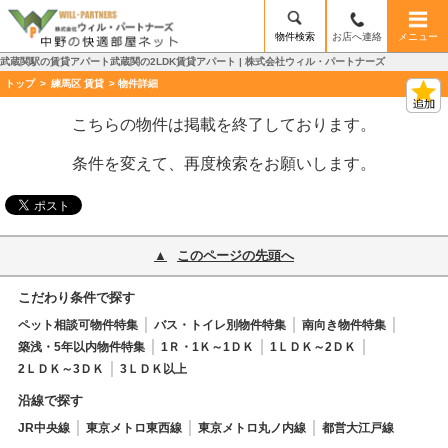
物件検索
お店へ連絡
メニュー
武蔵関駅の賃貸アパート武蔵関の2LDK賃貸アパート | 株式会社ウィル・パートナーズ
トップ
>
練馬区 賃貸
> 物件詳細
こちらの物件は掲載を終了しております。
条件を変えて、再度検索をお願いします。
このページの先頭へ
こだわり条件で探す
ペット相談可物件特集
バス・トイレ別物件特集
南向き物件特集
築浅・5年以内物件特集
1Ｒ・1Ｋ～1ＤＫ
1ＬＤＫ～2ＤＫ
2ＬＤＫ～3ＤＫ
3ＬＤＫ以上
沿線で探す
JR中央線
東京メトロ東西線
東京メトロ丸ノ内線
都営大江戸線