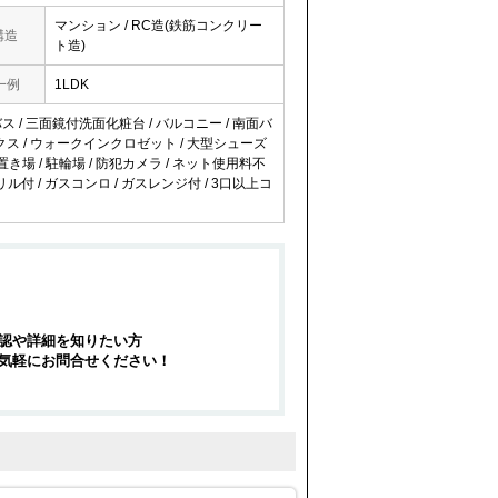
マンション / RC造(鉄筋コンクリー
構造
ト造)
一例
1LDK
バス / 三面鏡付洗面化粧台 / バルコニー / 南面バ
ボックス / ウォークインクロゼット / 大型シューズ
き場 / 駐輪場 / 防犯カメラ / ネット使用料不
リル付 / ガスコンロ / ガスレンジ付 / 3口以上コ
認や詳細を知りたい方
気軽にお問合せください！