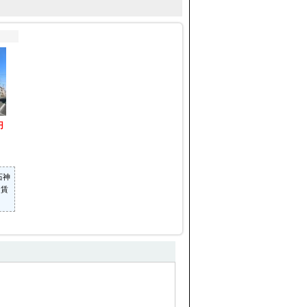
円
石神
（賃