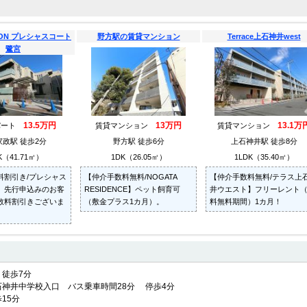
ISON プレシャスコート
野方駅の賃貸マンション
Terrace上石神井west
鷺宮
13.5万円
13万円
13.1万
パート
賃貸マンション
賃貸マンション
政駅 徒歩2分
野方駅 徒歩6分
上石神井駅 徒歩8分
K（41.71㎡）
1DK（26.05㎡）
1LDK（35.40㎡）
料割引き/プレシャス
【仲介手数料無料/NOGATA
【仲介手数料無料/テラス上
】先行申込みのお客
RESIDENCE】ペット飼育可
井ウエスト】フリーレント
数料割引きございま
（敷金プラス1カ月）。
料無料期間）1カ月！
徒歩7分
神井中学校入口 バス乗車時間28分 停歩4分
15分