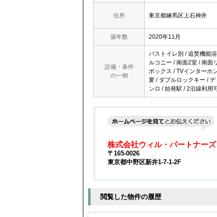
住所
東京都練馬区上石神井
築年数
2020年11月
バストイレ別 / 追焚機能浴室
ルコニー / 南面2室 / 南
設備・条件
ボックス / TVインターホン
の一例
要 / ダブルロックキー / デ
ンロ / 始発駅 / 2沿線利用
株式会社ウィル・パートナーズ
〒165-0026
東京都中野区新井1-7-1-2F
閲覧した物件の履歴