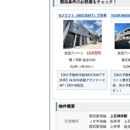
類似条件のお部屋をチェック！
モクラフト（MOCRAFT）下井草
YOUR MA
13.6万円
賃貸アパート
賃貸ア
鷺ノ宮駅 徒歩14分
都立家
1LDK（46.43㎡）
1LD
【仲介手数料半額/MOCRAFT下
【仲介手数
井草】ALSOK搭載デザイナーズ
コート鷺宮
AP！ZEH-M賃貸。
様、仲介手
す！！
物件概要
西武新宿線
上石神井駅
交通機関
ＪＲ中央線 吉祥寺 上石
西武新宿線 上井草 徒歩