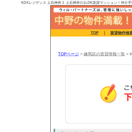
KDXレジデンス 上石神井２ 上石神井の1LDK賃貸マンション！仲介手
TOP
｜
賃貸物件検
TOPページ
>
練馬区の賃貸情報一覧
>