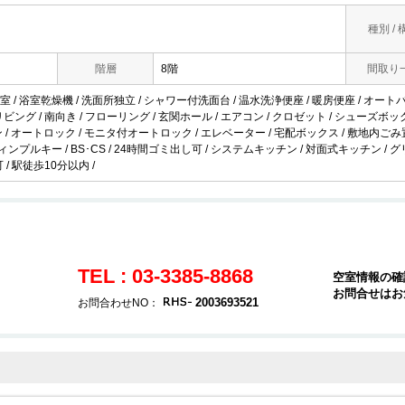
種別 / 
階層
8階
間取り
 / 浴室乾燥機 / 洗面所独立 / シャワー付洗面台 / 温水洗浄便座 / 暖房便座 / オート
面リビング / 南向き / フローリング / 玄関ホール / エアコン / クロゼット / シューズ
 / オートロック / モニタ付オートロック / エレベーター / 宅配ボックス / 敷地内ごみ置
ィンプルキー / BS･CS / 24時間ゴミ出し可 / システムキッチン / 対面式キッチン / グ
可 / 駅徒歩10分以内 /
TEL : 03-3385-8868
空室情報の確
お問合せはお
2003693521
お問合わせNO：