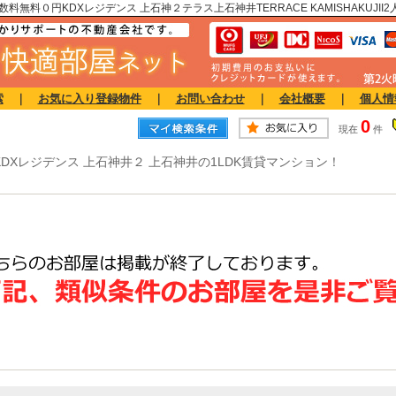
数料無料０円KDXレジデンス 上石神２テラス上石神井TERRACE KAMISHAKU
索
｜
お気に入り登録物件
｜
お問い合わせ
｜
会社概要
｜
個人情
0
現在
件
KDXレジデンス 上石神井２ 上石神井の1LDK賃貸マンション！