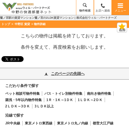
物件検索
お店へ連絡
メニュー
鷺ノ宮駅の賃貸マンション鷺ノ宮の2LDK賃貸マンション | 株式会社ウィル・パートナーズ
トップ
>
中野区 賃貸
> 物件詳細
こちらの物件は掲載を終了しております。
条件を変えて、再度検索をお願いします。
このページの先頭へ
こだわり条件で探す
ペット相談可物件特集
バス・トイレ別物件特集
南向き物件特集
築浅・5年以内物件特集
1Ｒ・1Ｋ～1ＤＫ
1ＬＤＫ～2ＤＫ
2ＬＤＫ～3ＤＫ
3ＬＤＫ以上
沿線で探す
JR中央線
東京メトロ東西線
東京メトロ丸ノ内線
都営大江戸線