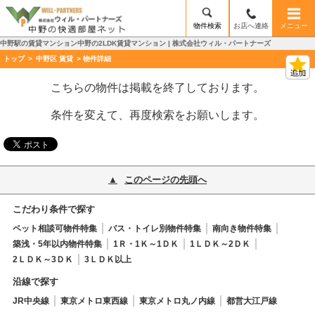
物件検索
お店へ連絡
メニュー
中野駅の賃貸マンション中野の2LDK賃貸マンション | 株式会社ウィル・パートナーズ
トップ
>
中野区 賃貸
> 物件詳細
こちらの物件は掲載を終了しております。
条件を変えて、再度検索をお願いします。
このページの先頭へ
こだわり条件で探す
ペット相談可物件特集
バス・トイレ別物件特集
南向き物件特集
築浅・5年以内物件特集
1Ｒ・1Ｋ～1ＤＫ
1ＬＤＫ～2ＤＫ
2ＬＤＫ～3ＤＫ
3ＬＤＫ以上
沿線で探す
JR中央線
東京メトロ東西線
東京メトロ丸ノ内線
都営大江戸線