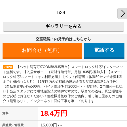
1/34
ギャラリーをみる
空室確認・内見予約はこちらから
電話する
【ペット飼育可/ZOOM練馬高野台】スマートロック対応/インターネッ
POINT
ト無料です。【入居サポート（家財保険付帯）月額1835円/要加入】【スマート
ロック対応/スマートフォン利用必須】【ペット飼育可（体調50センチ未満1匹
まで）/敷金＋1カ月】【1年以内の短期解約違約金有り/月額総賃料1カ月分】
【自転車置場/月額500円、バイク置場/月額2000円・・契約時、2年間分一括払
い】当店スタッフにて現地確認済の物件ですので、駅までの道程、周辺環境等
のご説明はお任せください！他社様募集物件のご案内、引っ越し屋さんのご紹
介（割引あり）、インターネット回線工事も承っております
18.4万円
賃料
15,000円 / -
共益費 / 管理費