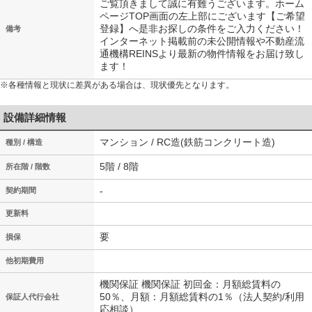
ご覧頂きまして誠に有難うございます。ホーム
ページTOP画面の左上部にございます【ご希望
登録】へ是非お探しの条件をご入力ください！
備考
インターネット掲載前の未公開情報や不動産流
通機構REINSより最新の物件情報をお届け致し
ます！
※各種情報と現状に差異がある場合は、現状優先となります。
設備詳細情報
マンション / RC造(鉄筋コンクリート造)
種別 / 構造
5階 / 8階
所在階 / 階数
-
契約期間
更新料
要
損保
他初期費用
機関保証 機関保証 初回金：月額総賃料の
50％、月額：月額総賃料の1％（法人契約/利用
保証人代行会社
応相談）