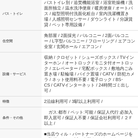
バストイレ別 / 追焚機能浴室 / 浴室乾燥機 / 洗
面所独立 / 温水洗浄便座 / 暖房便座 / オートバ
ス / 縦型照明付洗面化粧台 / 室内洗濯機置き
バス・トイレ
場 / 人感照明センサー / ダウンライト / 分譲賃
貸 / ペット専用設備 /
角部屋 / 2面採光 / バルコニー / 2面バルコニ
ー / L字型バルコニー / フローリング / エアコン
住空間
全室 / 玄関ホール / エアコン /
収納 / クロゼット / シューズボックス / TVイン
ターホン / オートロック / モニタ付オートロッ
ク / エレベーター / 宅配ボックス / 敷地内ごみ
置き場 / 駐輪場 / バイク置場 / CATV / 防犯カメ
設備・サービス
ラ / ネット使用料不要 / 電子ロック / BS･
CS / CATVインターネット / 24時間ゴミ出し
可 /
2沿線利用可 / 3駅以上利用可 /
特徴
ガス:都市 / ペット:可能 / 保証人代行:必加入
即入居可 / 保証人不要 / 保証会社利用可 / ２Ｆ
条件・その他
以上 /
■当店ウィル・パートナーズのホームページを