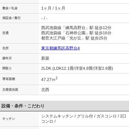
1ヶ月 / 1ヶ月
敷金 / 礼金
- / -
保証金 / 敷引
西武池袋線「練馬高野台」駅 徒歩12分
西武池袋線「石神井公園」駅 徒歩16分
交通
都営大江戸線「光が丘」駅 徒歩25分
東京都練馬区高野台4
住所
新築
築年月
2LDK (LDK12.1畳/洋室4.8畳/洋室2.6畳)
間取り
2
47.27ｍ
専有面積
北西
主要採光面
設備・条件・こだわり
システムキッチン / グリル付 / ガスコンロ / 2口
キッチン
コンロ /