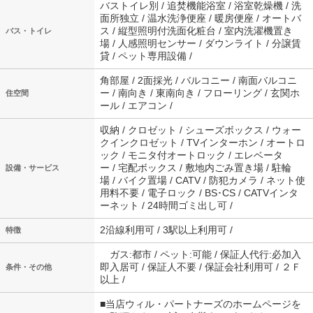
バストイレ別 / 追焚機能浴室 / 浴室乾燥機 / 洗
面所独立 / 温水洗浄便座 / 暖房便座 / オートバ
ス / 縦型照明付洗面化粧台 / 室内洗濯機置き
バス・トイレ
場 / 人感照明センサー / ダウンライト / 分譲賃
貸 / ペット専用設備 /
角部屋 / 2面採光 / バルコニー / 南面バルコニ
ー / 南向き / 東南向き / フローリング / 玄関ホ
住空間
ール / エアコン /
収納 / クロゼット / シューズボックス / ウォー
クインクロゼット / TVインターホン / オートロ
ック / モニタ付オートロック / エレベータ
ー / 宅配ボックス / 敷地内ごみ置き場 / 駐輪
設備・サービス
場 / バイク置場 / CATV / 防犯カメラ / ネット使
用料不要 / 電子ロック / BS･CS / CATVインタ
ーネット / 24時間ゴミ出し可 /
2沿線利用可 / 3駅以上利用可 /
特徴
ガス:都市 / ペット:可能 / 保証人代行:必加入
即入居可 / 保証人不要 / 保証会社利用可 / ２Ｆ
条件・その他
以上 /
■当店ウィル・パートナーズのホームページを