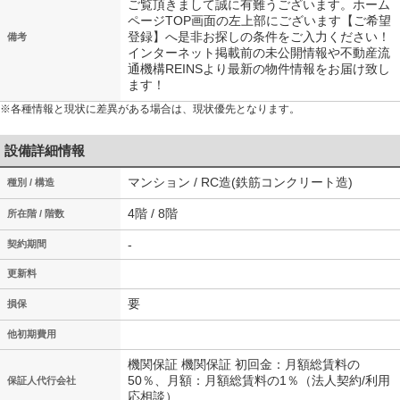
ご覧頂きまして誠に有難うございます。ホーム
ページTOP画面の左上部にございます【ご希望
登録】へ是非お探しの条件をご入力ください！
備考
インターネット掲載前の未公開情報や不動産流
通機構REINSより最新の物件情報をお届け致し
ます！
※各種情報と現状に差異がある場合は、現状優先となります。
設備詳細情報
マンション / RC造(鉄筋コンクリート造)
種別 / 構造
4階 / 8階
所在階 / 階数
-
契約期間
更新料
要
損保
他初期費用
機関保証 機関保証 初回金：月額総賃料の
50％、月額：月額総賃料の1％（法人契約/利用
保証人代行会社
応相談）