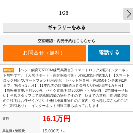
1/28
ギャラリーをみる
空室確認・内見予約はこちらから
電話する
【ペット飼育可/ZOOM練馬高野台】スマートロック対応/インターネッ
POINT
ト無料です。【入居サポート（家財保険付帯）月額1835円/要加入】【スマート
ロック対応/スマートフォン利用必須】【ペット飼育可（体調50センチ未満1匹
まで）/敷金＋1カ月】【1年以内の短期解約違約金有り/月額総賃料1カ月分】
【自転車置場/月額500円、バイク置場/月額2000円・・契約時、2年間分一括払
い】当店スタッフにて現地確認済の物件ですので、駅までの道程、周辺環境等
のご説明はお任せください！他社様募集物件のご案内、引っ越し屋さんのご紹
介（割引あり）、インターネット回線工事も承っております
16.1万円
賃料
15,000円 / -
共益費 / 管理費