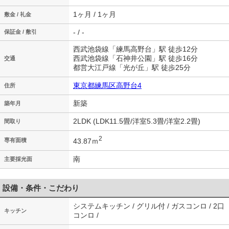
1ヶ月 / 1ヶ月
敷金 / 礼金
- / -
保証金 / 敷引
西武池袋線「練馬高野台」駅 徒歩12分
西武池袋線「石神井公園」駅 徒歩16分
交通
都営大江戸線「光が丘」駅 徒歩25分
東京都練馬区高野台4
住所
新築
築年月
2LDK (LDK11.5畳/洋室5.3畳/洋室2.2畳)
間取り
2
43.87ｍ
専有面積
南
主要採光面
設備・条件・こだわり
システムキッチン / グリル付 / ガスコンロ / 2口
キッチン
コンロ /