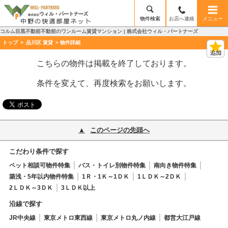
物件検索
お店へ連絡
メニュー
コルム目黒不動前不動前のワンルーム賃貸マンション | 株式会社ウィル・パートナーズ
トップ
>
品川区 賃貸
> 物件詳細
こちらの物件は掲載を終了しております。
条件を変えて、再度検索をお願いします。
このページの先頭へ
こだわり条件で探す
ペット相談可物件特集
バス・トイレ別物件特集
南向き物件特集
築浅・5年以内物件特集
1Ｒ・1Ｋ～1ＤＫ
1ＬＤＫ～2ＤＫ
2ＬＤＫ～3ＤＫ
3ＬＤＫ以上
沿線で探す
JR中央線
東京メトロ東西線
東京メトロ丸ノ内線
都営大江戸線