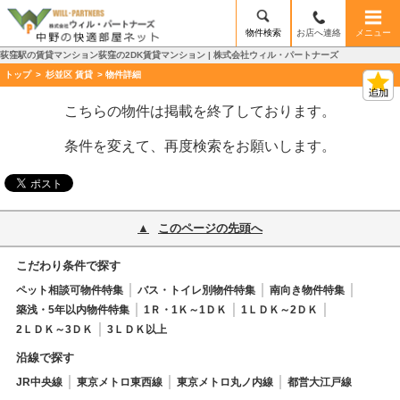
物件検索
お店へ連絡
メニュー
荻窪駅の賃貸マンション荻窪の2DK賃貸マンション | 株式会社ウィル・パートナーズ
トップ
>
杉並区 賃貸
> 物件詳細
こちらの物件は掲載を終了しております。
条件を変えて、再度検索をお願いします。
このページの先頭へ
こだわり条件で探す
ペット相談可物件特集
バス・トイレ別物件特集
南向き物件特集
築浅・5年以内物件特集
1Ｒ・1Ｋ～1ＤＫ
1ＬＤＫ～2ＤＫ
2ＬＤＫ～3ＤＫ
3ＬＤＫ以上
沿線で探す
JR中央線
東京メトロ東西線
東京メトロ丸ノ内線
都営大江戸線