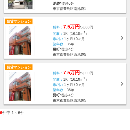
池袋
/ 徒歩6分
東京都豊島区南池袋1
賃貸マンション
7.5万円
賃料：
/5,000円
2
間取：
1K（16.10ｍ
）
敷/礼：
1ヶ月 / 0ヶ月
築年数：
36年
要町
/ 徒歩4分
東京都豊島区西池袋5
賃貸マンション
7.5万円
賃料：
/5,000円
2
間取：
1K（16.10ｍ
）
敷/礼：
1ヶ月 / 0ヶ月
築年数：
36年
要町
/ 徒歩4分
東京都豊島区西池袋5
6
件中 1～6件