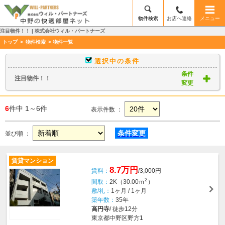
物件検索
お店へ連絡
メニュー
注目物件！！ | 株式会社ウィル・パートナーズ
トップ
>
物件検索
> 物件一覧
選択中の条件
条件
注目物件！！
変更
6
件中 1～6件
表示件数 ：
条件変更
並び順 ：
賃貸マンション
8.7万円
賃料：
/3,000円
2
間取：
2K（30.00ｍ
）
敷/礼：
1ヶ月 / 1ヶ月
築年数：
35年
高円寺
/ 徒歩12分
東京都中野区野方1