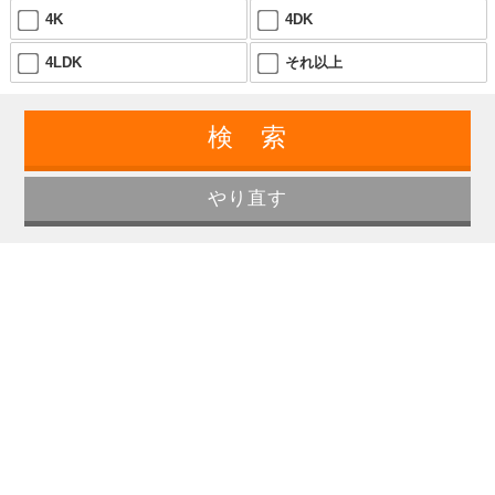
4K
4DK
4LDK
それ以上