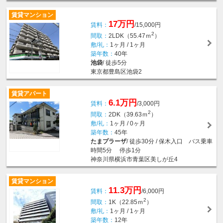
賃貸マンション
17万円
賃料：
/15,000円
2
間取：
2LDK（55.47ｍ
）
敷/礼：
1ヶ月 / 1ヶ月
築年数：
40年
池袋
/ 徒歩5分
東京都豊島区池袋2
賃貸アパート
6.1万円
賃料：
/3,000円
2
間取：
2DK（39.63ｍ
）
敷/礼：
1ヶ月 / 0ヶ月
築年数：
45年
たまプラーザ
/ 徒歩30分 / 保木入口 バス乗車
時間5分 停歩1分
神奈川県横浜市青葉区美しが丘4
賃貸マンション
11.3万円
賃料：
/6,000円
2
間取：
1K（22.85ｍ
）
敷/礼：
1ヶ月 / 1ヶ月
築年数：
12年